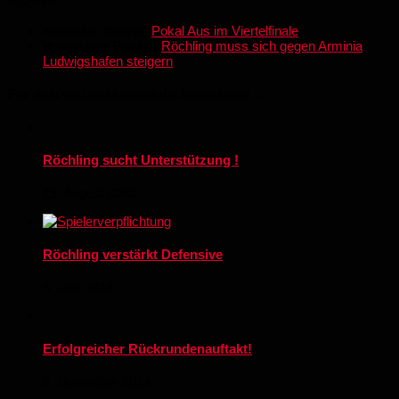
Wochen.
Nächster Beitrag
Pokal Aus im Viertelfinale
Vorheriger Beitrag
Röchling muss sich gegen Arminia
Ludwigshafen steigern
Für dich vielleicht ebenfalls interessant …
Röchling sucht Unterstützung !
15. August 2020
Röchling verstärkt Defensive
6. Juni 2018
Erfolgreicher Rückrundenauftakt!
3. November 2024