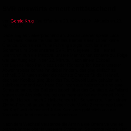
SVR auswärts erneut enttäuschend
von
Gerald Krug
· Veröffentlicht
23. März 2019
· Aktualisiert
23.
März 2019
Dabei fing es vielverprechend an. Jordan Steiner spielte Luca
Dimitrijevic klasse frei und der ließ Keeper Kevin Urban keine
Chance. Doch diese frühe Führung sorgte nicht für mehr
Sicherheit im Spiel unseres SVR. Im Gegenteil, die Heimelf
übernahm nun die Initiative, unsere Mannschaft schaute zu. Folge
war der Ausgleich in der 22. Minute. Nach einem Eckball
verlängerte Nico Pavic das Leder Richtung Tor. Keiner unserer
Abwehrspieler konnte ihn dabei hindern, das ging einfach zu
schnell. 3 Minuten später die nächste Chance für die Heimelf,
doch der Kopfball ging über das Tor. Obwohl Ludwigshafen nun
spielbestimmend war, hatte Dimi noch aus halbrechts eine gute
Schusschance, der Ball ging jedoch über das Gehäuse. Auffallend
waren viele Abspielfehler, bei uns mehr als bei der Heimelf. Kurz
vor der Halbzeit noch 2 Halbchancen für Schwarzrot. Nach einem
Zimbo-Freistoß setzte der aufgerückte Moritz Zimmer das Leder
per Kopf weit drüber und Julian Kern kam gefährlich von der
Torauslinie, fand aber keinen Abnehmer.
Nach dem Wechsel verstärkte die Arminia die Offensive und es
brannte immer öfter in unserem Strafraum. So konnte Marcel Linn