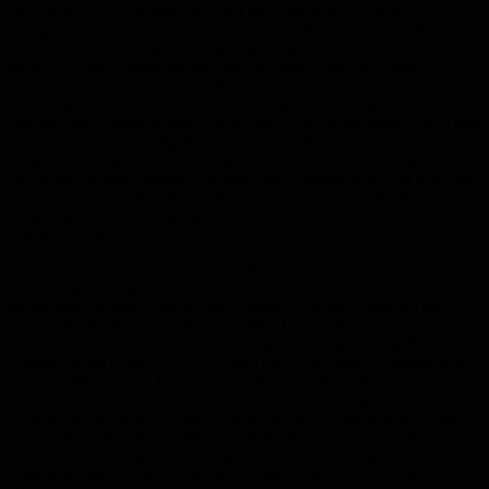
nach einer Ecke gerade noch auf der Linie klären und mit ein
wenig Dusel überstand unsere Mannschaft die nächsten 20
Minuten, obwohl in dieser Phase auch der SVR hätte in Führung
gehen können. Dabei vergab Rouven Weber die wohl beste
Chance – zu überrascht um den Ball kontrolliert zu versenken.
Felix Dausend verfehlte kurz darauf das Tor nur knapp und Dimi
übersah den freistehenden Zimbo, die Chance verpuffte. Dann war
nach einer Stunde endgültig Schluss mit der Völklinger
Gegenwehr. Nach einem missglückten Kopfball in die eigene Zone
nahm die Heimelf dieses Gastgeschenk dankend an und ging mit
2:1 in Führung. 6 Minute später sorgte erneut Pavic für die
entgültige Entscheidung nachdem unsere Abwehr den Ball nicht
klären konnte.
Fazit: der 3:1 Sieg von Ludwigshafen war verdient und so konnte
Heiko Magins Team den Aufwärtstrend der letzten Wochen
fortsetzen. Unsere Mannschaft konnte in keiner Phase an die
Souveränität der Hinrunde anknüpfen. Das Spiel in die Spitze fand
kaum mal einen Mitspieler, als einzige Sturmspitze hing Felix
Dausen völlig in der Luft. Für Julian Kern kam sein Comeback ein
bis zwei Wochen zu früh. Man merkte ihm die fehlende
Spielpraxis deutlich an. Aber ihm darf man die insgesamt
schwache Vorstellung unserer Mannschaft keinesfalls ankreiden.
Der unbedingte Siegeswille ist nicht erkennbar, Leichtigkeit und
Spielwitz sind völlig abhanden gekommen – keine gute
Ausgangslage für die schweren Aufgaben der kommenden