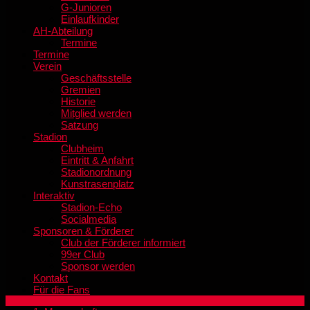
G-Junioren
Einlaufkinder
AH-Abteilung
Termine
Termine
Verein
Geschäftsstelle
Gremien
Historie
Mitglied werden
Satzung
Stadion
Clubheim
Eintritt & Anfahrt
Stadionordnung
Kunstrasenplatz
Interaktiv
Stadion-Echo
Socialmedia
Sponsoren & Förderer
Club der Förderer informiert
99er Club
Sponsor werden
Kontakt
Für die Fans