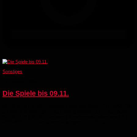
Sonstiges
27. Oktober 2025
Die Spiele bis 09.11.
Mi, 29.10.25 | 18:30 C-Junioren | Saarland-Pokal PO | 460022016
SV Röchling Völklingen : SC Halberg Brebach 1 : Zum Spiel
So, 02.11.25 | 10:00 B-Junioren | Kreisfreundschaftsspiele FS |
400049007 JSG Geislautern/​Völklingen : JSG Bisttal...