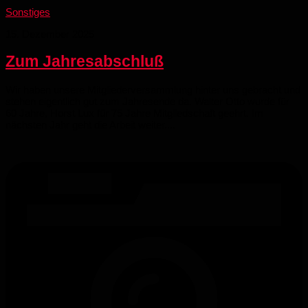
Sonstiges
15. Dezember 2025
Zum Jahresabschluß
Wir haben unsere Mitgliederversammlung hinter uns gebracht und
stehen eigentlich gut zum Jahresende da. Walter Otto wurde für
60 Jahre, Horst Lux für 75 Jahre Mitgliedschaft geehrt. Im
nächsten Jahr geht die Arbeit weiter....