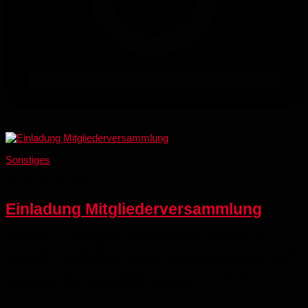
Sonstiges
18. November 2025
Einladung Mitgliederversammlung
Einladung zur ordentlichen Mitgliederversammlung des SV
Röchling Völklingen 06 am 14.12.2025 um 14.00 Uhr im Bistro06,
Völklingen Tagesordnung: TOP 1: Eröffnung & Begrüßung TOP
2: Feststellung der ordnungsgemäßen Einberufung, der
anwesenden stimmberechtigten Mitglieder...