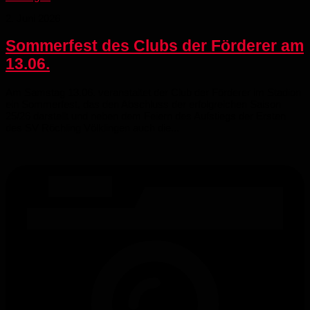
2. Juni 2026
Sommerfest des Clubs der Förderer am
13.06.
Am Samstag 13.06. veranstaltet der Club der Förderer im Stadion
ein Sommerfest, das den Abschluss der erfolgreichen Saison
25/26 darstellt und neben dem Feiern des Aufstiegs der Ersten
des SV Röchling Völklingen auch die...