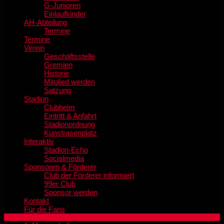
G-Junioren
Einlaufkinder
AH-Abteilung
Termine
Termine
Verein
Geschäftsstelle
Gremien
Historie
Mitglied werden
Satzung
Stadion
Clubheim
Eintritt & Anfahrt
Stadionordnung
Kunstrasenplatz
Interaktiv
Stadion-Echo
Socialmedia
Sponsoren & Förderer
Club der Förderer informiert
99er Club
Sponsor werden
Kontakt
Für die Fans