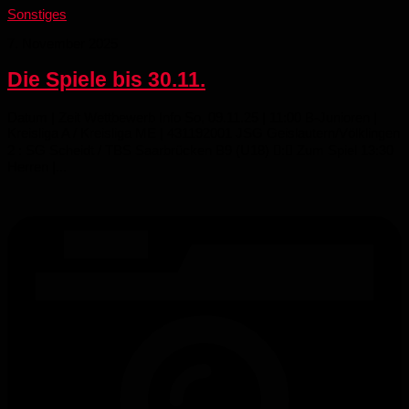
Sonstiges
7. November 2025
Die Spiele bis 30.11.
Datum | Zeit Wettbewerb Info So, 09.11.25 | 11:00 B-Junioren |
Kreisliga A / Kreisliga ME | 431192001 JSG Geislautern/​Völklingen
2 : SG Scheidt /​ TBS Saarbrücken B9 (U18) : Zum Spiel 13:30
Herren |...