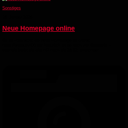
Sonstiges
28. Januar 2026
Neue Homepage online
Es ist vollbracht: die neue Homepage ist online:
https://www.svr06.de/ Natürlich ist da noch viel Baustelle –
deshalb bleibt die alte HP noch bis 28.02. erreichbar.