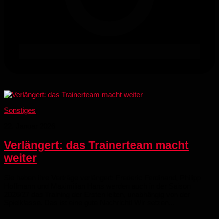
Sonstiges
22. Januar 2026
Verlängert: das Trainerteam macht
weiter
Sie haben ihre Verträge verlängert: Frederic Ferdinand, Philipp
Hoffmann und Maximilian Hans werden auch in der Saison
2026/27 das Training der Ersten leiten, unabhängig von der
Spielklasse. Das ist eine gute Nachricht! Wir setzen...