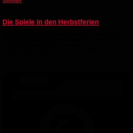
Sonstiges
12. Oktober 2025
Die Spiele in den Herbstferien
Sa, 18.10.25 | 15:00 B-Junioren | Kreisfreundschaftsspiele FS |
400049006 JSG Geislautern/​Völklingen : SV Saar 05 Jgd. 1 :
Zum Spiel So, 19.10.25 | 11:00 B-Junioren |
Landesfreundschaftsspiele FS | 400008127 JSG Schwalbach 1 :
JSG...