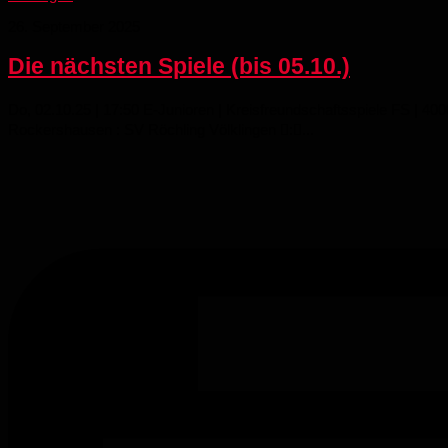
26. September 2025
Die nächsten Spiele (bis 05.10.)
Do, 02.10.25 | 17:50 E-Junioren | Kreisfreundschaftsspiele FS | 4
Rockershausen : SV Röchling Völklingen :...