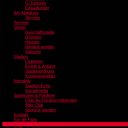
G-Junioren
Einlaufkinder
AH-Abteilung
Termine
Termine
Verein
Geschäftsstelle
Gremien
Historie
Mitglied werden
Satzung
Stadion
Clubheim
Eintritt & Anfahrt
Stadionordnung
Kunstrasenplatz
Interaktiv
Stadion-Echo
Socialmedia
Sponsoren & Förderer
Club der Förderer informiert
99er Club
Sponsor werden
Kontakt
Für die Fans