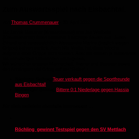
Zum Auswärtsspiel nach Eisbachtal.
von
Thomas Crummenauer
·
30. April 2022
Mit Jannik Messner (Knieprobleme) und Jan Wollbold
(Kreuzbandriss) fallen weiterhin 2 wichtige Säulen aus. Julien
Erhardt und voraussichtlich Alessandro Marino (fraglich wegen
Grippe) kehren zurück. Auch Nils Welte, hat diese Woche
aufgrund einer Grippe nicht trainiert. Aber wir wissen ja mittlerweile
mit schwierigen Umständen umzugehen.
Wir wünschen unserer Mannschaft, Trainer und Betreuer sowie
den Anhängern viel Erfolg auf der “Reise“ !
Nächster Beitrag
Teuer verkauft gegen die Sportfreunde
aus Eisbachtal!
Vorheriger Beitrag
Bittere 0:1 Niederlage gegen Hassia
Bingen
Für dich vielleicht ebenfalls interessant …
Röchling gewinnt Testspiel gegen den SV Mettlach