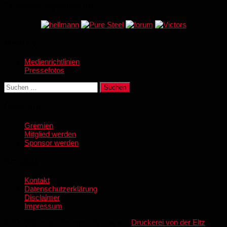
Premium-Sponsoren:
Medien
Medienrichtlinien
Pressefotos
Suchen
nach:
Über uns
Gremien
Mitglied werden
Sponsor werden
Kontakt
Kontakt
Datenschutzerklärung
Disclaimer
Impressum
© SV Röchling Völklingen 06 | Layout:
Druckerei von der Eltz