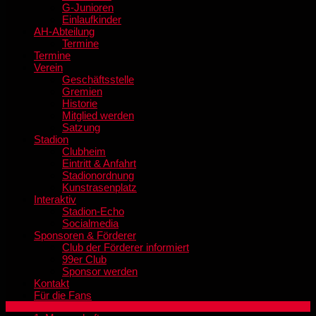
G-Junioren
Einlaufkinder
AH-Abteilung
Termine
Termine
Verein
Geschäftsstelle
Gremien
Historie
Mitglied werden
Satzung
Stadion
Clubheim
Eintritt & Anfahrt
Stadionordnung
Kunstrasenplatz
Interaktiv
Stadion-Echo
Socialmedia
Sponsoren & Förderer
Club der Förderer informiert
99er Club
Sponsor werden
Kontakt
Für die Fans