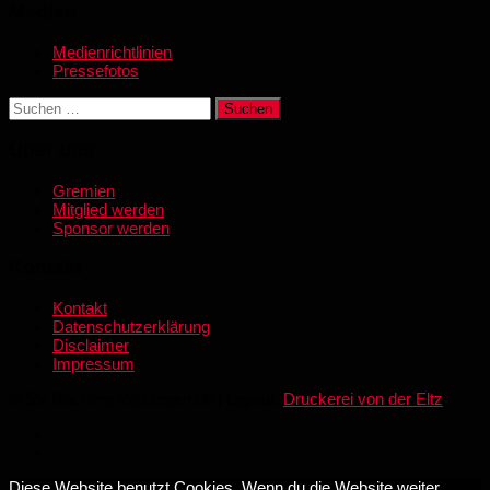
Medien
Medienrichtlinien
Pressefotos
Suchen
nach:
Über uns
Gremien
Mitglied werden
Sponsor werden
Kontakt
Kontakt
Datenschutzerklärung
Disclaimer
Impressum
© SV Röchling Völklingen 06 | Layout:
Druckerei von der Eltz
Diese Website benutzt Cookies. Wenn du die Website weiter