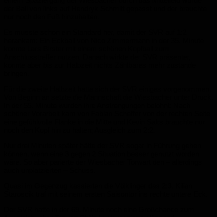
einem Spaziergang der Wiesbacher durch das Mittelfeld wurde
der Ball von links auf Hendryk Schmitt gepasst und der brauchte
nur noch den Fuß hinzuhalten.
Es musste schon ein Standard her, damit der SVR auf 1:2
herankam: Ein Eckball von Nico Zimmermann in der 35. Minute
konnte Lars Birster mit einem schönen Kopfball zum
Anschlusstreffer nutzen. Danach wirkte der SVR präsenter,
konnte aber bis zur Halbzeit nichts Zählbares mehr zustande
bringen.
Für die zweite Halbzeit hatte sich der SVR einiges vorgenommen.
Von Beginn an setzte die Mannschaft die Wiesbacher unter Druck.
In der 55. Minute wurden ihre Anstrengungen belohnt: Nach
schöner Vorarbeit kam von Fabian Scheffer von der rechten Seite
eine gefühlvolle Flanke in die Mitte und Kevin Saks brauchte nur
noch den Kopf hin zu halten; Ausgleich zum 2:2.
Nur drei Minuten später hätte der SVR sogar in Führung gehen
können, wenn eine 3 gegen 2 Situation besser genutzt worden
wäre. So aber parierte der Wiesbacher Torwart den – allerdings
auch unplatzierten – Schuss.
Quasi im Gegenzug kassierten die Völklinger das 2:3. Kilian
Staroscik traf mit seinem ersten Saisontor ins rechte untere Eck.
Der SVR hatte in der 69. Minute noch eine Großchance zum