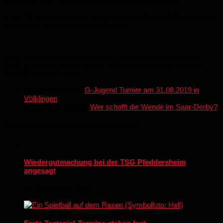
Ausgleich, aber Torwart Philip Luck reagierte glänzend.
In der 78. Minute dann der endgültige K.O. für den SVR durch den
ehemaligen Völklinger Ruddy Mpassi.
Fazit: Heute hat nicht das bessere, sondern das glücklichere
Team gewonnen. Völklingen ist in dieser Verfassung ein klarer
Abstiegskandidat. (WJ)
Nächster Beitrag
G-Jugend Turnier am 31.08.2019 in
Völklingen
Vorheriger Beitrag
Wer schafft die Wende im Saar-Derby?
Für dich vielleicht ebenfalls interessant …
Wiedergutmachung bei der TSG Pfeddersheim
angesagt
20. September 2018