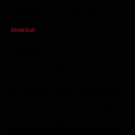
Vermeidbare Niederlage gegen
Wiesbach
von
Gerald Krug
· Veröffentlicht
30. August 2019
· Aktualisiert
31.
August 2019
Nach langer Verletzungspause nahm erstmals wieder Julian Kern
auf der Ersatzbank
Platz (kam in der 63. Minute für Leon Heine).
Nach zuletzt schwachen Leistungen wollte der SVR heute die
Wende einleiten. Dies misslang auf ganzer Linie…
Wie bereits in den voran gegangenen Spielen geriet der SVR
bereits nach drei Minuten in Rückstand: Der Ball wurde in der
Abwehr vertändelt und ein Wiesbacher Spieler ging dazwischen.
Nach einem Strauchler im Strafraum gab der Schiedsrichter einen
fragwürdigen Elfer, der von Yannick Bach sicher verwandelt
wurde. Den Völklinger Spielern merkte man in der Folge ihre
Verunsicherung an. Nach vorne ging in der ersten halben Stunde
fast gar nichts. Das Mittelfeld wirkte ideenlos und in dieser Phase
des Spiels völlig überfordert. Außer einem Kopfballversuch nach
10 Minuten sprang nichts Zählbares für den SVR heraus.
Folgerichtig kassierte Röchling nach 17 Minuten das 0:2. Nach