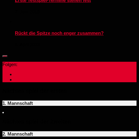
Erste Testspiel-Termine stehen fest
7. Juni 2018
Rückt die Spitze noch enger zusammen?
5. April 2019
Folgen:
Nächtes spiel der ersten
1. Mannschaft
Nächtes spiel der Zweiten
2. Mannschaft