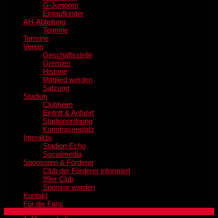
G-Junioren
Einlaufkinder
AH-Abteilung
Termine
Termine
Verein
Geschäftsstelle
Gremien
Historie
Mitglied werden
Satzung
Stadion
Clubheim
Eintritt & Anfahrt
Stadionordnung
Kunstrasenplatz
Interaktiv
Stadion-Echo
Socialmedia
Sponsoren & Förderer
Club der Förderer informiert
99er Club
Sponsor werden
Kontakt
Für die Fans