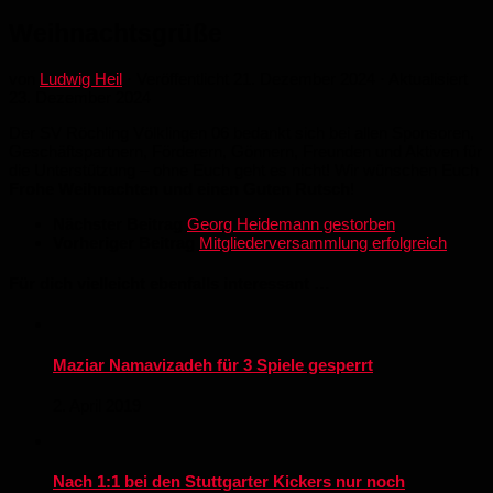
Weihnachtsgrüße
von
Ludwig Heil
· Veröffentlicht
21. Dezember 2024
· Aktualisiert
23. Dezember 2024
Der SV Röchling Völklingen 06 bedankt sich bei allen Sponsoren,
Geschäftspartnern, Förderern, Gönnern, Freunden und Aktiven für
die Unterstützung – ohne Euch geht es nicht! Wir wünschen Euch
Frohe Weihnachten und einen Guten Rutsch
!
Nächster Beitrag
Georg Heidemann gestorben
Vorheriger Beitrag
Mitgliederversammlung erfolgreich
Für dich vielleicht ebenfalls interessant …
Maziar Namavizadeh für 3 Spiele gesperrt
2. April 2019
Nach 1:1 bei den Stuttgarter Kickers nur noch