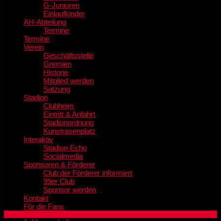
G-Junioren
Einlaufkinder
AH-Abteilung
Termine
Termine
Verein
Geschäftsstelle
Gremien
Historie
Mitglied werden
Satzung
Stadion
Clubheim
Eintritt & Anfahrt
Stadionordnung
Kunstrasenplatz
Interaktiv
Stadion-Echo
Socialmedia
Sponsoren & Förderer
Club der Förderer informiert
99er Club
Sponsor werden
Kontakt
Für die Fans