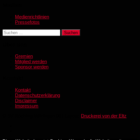
Medien
Medienrichtlinien
Pressefotos
Suchen
nach:
Über uns
Gremien
Mitglied werden
Sponsor werden
Kontakt
Kontakt
Datenschutzerklärung
Disclaimer
Impressum
© SV Röchling Völklingen 06 | Layout:
Druckerei von der Eltz