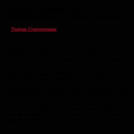
Röchling empfängt den
Tabellenzweiten FC Hertha Wiesbach
von
Thomas Crummenauer
· Veröffentlicht
30. Oktober 2021
·
Aktualisiert
31. Oktober 2021
Am
15.Spielt
ag
der Oberliga Rheinland/Pfalz/Saar trifft unser SV
Röchling im Saar-Derby auf einen Gegner aus dem oberen
Tabellenbereich. Das Team von Trainer Tim Schwartz empfängt
am Sonntag (15.00 Uhr) den Ligazweiten FC Hertha Wiesbach.
Mit 27 Punkten rangiert die Hertha derzeit auf Platz zwei. Wir
erwarten am Sonntag eine absolute Spitzenmannschaft im
Hermann-Neuberger-Stadion, die über Jahre gewachsen ist und
kontinuierlich verstärkt wurde. Ein besonderes Augenmerk gilt der
Offensive der Gäste. Sie sind da sehr breit aufgestellt und haben
mehrere Spieler in ihren Reihen, die wissen, wo das Tor steht.
Insbesondere Nachwuchsstürmer Pascal Piontek (zuvor U19
des1. FC Saarbrücken) kompensierte den verletzungsbedingten
Ausfall von Torjäger Nico
Wiltz
mit bereits acht erzielten Tore
bislang eindrucksvoll.
Auch wenn Wiesbach mit einem 5:1-Sieg gegen Elversberg im