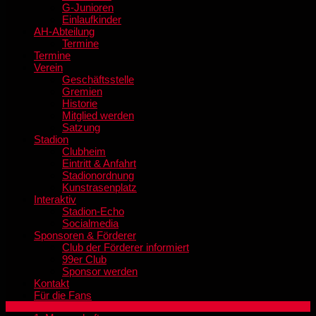
G-Junioren
Einlaufkinder
AH-Abteilung
Termine
Termine
Verein
Geschäftsstelle
Gremien
Historie
Mitglied werden
Satzung
Stadion
Clubheim
Eintritt & Anfahrt
Stadionordnung
Kunstrasenplatz
Interaktiv
Stadion-Echo
Socialmedia
Sponsoren & Förderer
Club der Förderer informiert
99er Club
Sponsor werden
Kontakt
Für die Fans