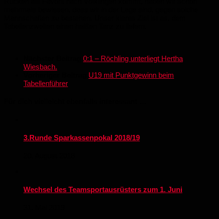
Rücken als Favorit nach Völklingen kommt, haben wir schon
mehrmals bewiesen, dass wir in der Lage sind, gegen solche
Mannschaften zu bestehen. Unser klares Ziel ist es, dem
Tabellenzweiten einen heißen Tanz zu liefern.
Nächster Beitrag
0:1 – Röchling unterliegt Hertha
Wiesbach.
Vorheriger Beitrag
U19 mit Punktgewinn beim
Tabellenführer
Für dich vielleicht ebenfalls interessant …
3.Runde Sparkassenpokal 2018/19
20. August 2018
Wechsel des Teamsportausrüsters zum 1. Juni
31. Mai 2019