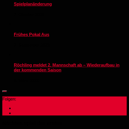
Spielplanänderung
7. Oktober 2025
Frühes Pokal Aus
7. September 2023
Röchling meldet 2. Mannschaft ab – Wiederaufbau in
der kommenden Saison
5. März 2022
Folgen:
Nächtes spiel der ersten