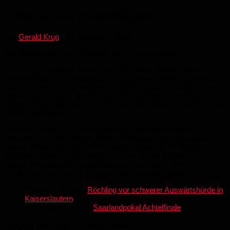
Pokal-Aus in Auersmacher
von
Gerald Krug
·
13. November 2019
Das Achtelfinale war Endstation beim Saarlandpokal.
In der ersten Halbzeit hatte unser SVR noch Vorteile gegen den
Tabellendritten der Saarlandliga. In der zweiten Hälfte übernahm
das Team von Trainer Jan Berger das Kommando und erspielte
sich einige sehr gute Torchancen. Dass es nach 90 Minuten
immer noch torlos stand, war in erster Linie unserem Keeper Basti
Buhl zu verdanken.
Kurz nach Beginn der Verlängerung gingen die Gastgeber in
Führung, die Julien Erhardt schon 3 Minuten später ausgleichen
konnte. Dann ging Nico Zimmermann alleine auf SV Keeper
Matthias Johann zu und setzte den Ball an den Pfosten. In der
letzten Viertelstunde konnte Auersmacher noch 2 Tore
draufsetzen und mit 3:1 verdient in die nächste Runde einziehen.
Nächster Beitrag
Röchling vor schwerer Auswärtshürde in
Kaiserslautern
Vorheriger Beitrag
Saarlandpokal Achtelfinale
Für dich vielleicht ebenfalls interessant …