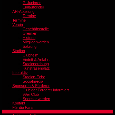
G-Junioren
Einlaufkinder
AH-Abteilung
Termine
Termine
Verein
Geschäftsstelle
Gremien
Historie
Mitglied werden
Satzung
Stadion
Clubheim
Eintritt & Anfahrt
Stadionordnung
Kunstrasenplatz
Interaktiv
Stadion-Echo
Socialmedia
Sponsoren & Förderer
Club der Förderer informiert
99er Club
Sponsor werden
Kontakt
Für die Fans