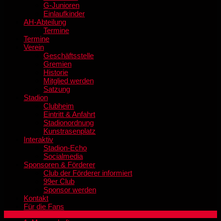
G-Junioren
Einlaufkinder
AH-Abteilung
Termine
Termine
Verein
Geschäftsstelle
Gremien
Historie
Mitglied werden
Satzung
Stadion
Clubheim
Eintritt & Anfahrt
Stadionordnung
Kunstrasenplatz
Interaktiv
Stadion-Echo
Socialmedia
Sponsoren & Förderer
Club der Förderer informiert
99er Club
Sponsor werden
Kontakt
Für die Fans