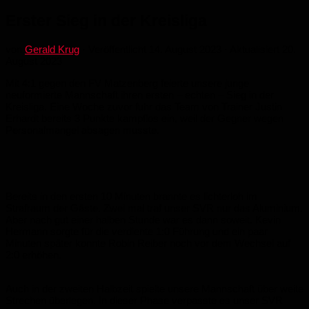
Erster Sieg in der Kreisliga
von
Gerald Krug
· Veröffentlicht
14. August 2023
· Aktualisiert
20.
August 2023
Mit 4:1 gegen den FV Matzenberg feierte unsere junge
neuformierte Mannschaft ihren ersten – echten – Sieg in der
Kreisliga. Eine Woche zuvor fuhr das Team von Trainer Justin
Erhardt bereits 3 Punkte kampflos ein, weil der Gegner wegen
Personalmangel absagen musste.
Bereits in den ersten 10 Minuten brannte es lichterloh im
Strafraum der Gäste. Zwei mal traf unser SVR nur das Aluminium.
Aber nach gut einer halben Stunde war es dann soweit. Kevin
Hermann sorgte für die verdiente 1:0 Führung und ein paar
Minuten später konnte Robin Reiber noch vor dem Wechsel auf
2:0 erhöhen.
Auch in der zweiten Halbzeit spielte unsere Mannschaft über weite
Strechen überlegen. In dieser Phase verpasste es unser SVR