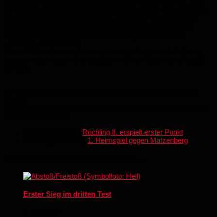
jedoch, den Sieg wasserdicht zu machen. Und so kam es, dass
die Gäste etwas unerwartet zum Anschlusstreffer kamen. Da war
noch eine Viertelstunde zu spielen. Aber Dany Kleinbauer, der
zuvor ein paar mal Pech hatte, machte dann innerhalb von 3
Minuten mit zwei Toren alles klar und sorgte somit für den
verdienten 4:1 Endstand.
Etwa 100 Zuschauer sahen einen sehr gelungenen Auftaktsieg,
der leicht auch hätte höher ausfallen können. Das macht Appetit
auf Mehr.
6 Punkte und Tabellenplatz 2 nach zwei Spielen, so kann man
starten.
Am nächsten Sonntag geht es dann nach Fürstenhausen, Anpfiff
dort ist um 15:00 Uhr.
Nächster Beitrag
Röchling II. erspielt erster Punkt
Vorheriger Beitrag
1. Heimspiel gegen Matzenberg
Für dich vielleicht ebenfalls interessant …
Erster Sieg im dritten Test
7. Juli 2018