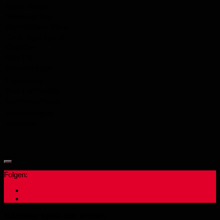
Avdar Gezici
Mohamad Issa
Zeynelabadin Deniz
Cenk Tolga Agacik
Celal Zan
Hadi Haj
Ahmad Alfalah
Trainerstab:
Eren Harmandali
Muammer Kartal
Vereinsfotograf
Horst Lux
Folgen:
Nächtes spiel der ersten