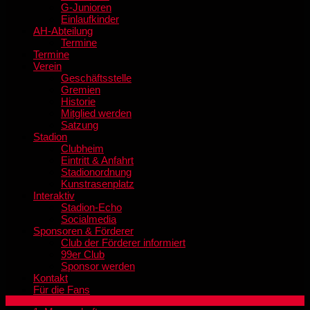
G-Junioren
Einlaufkinder
AH-Abteilung
Termine
Termine
Verein
Geschäftsstelle
Gremien
Historie
Mitglied werden
Satzung
Stadion
Clubheim
Eintritt & Anfahrt
Stadionordnung
Kunstrasenplatz
Interaktiv
Stadion-Echo
Socialmedia
Sponsoren & Förderer
Club der Förderer informiert
99er Club
Sponsor werden
Kontakt
Für die Fans