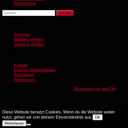
Pressefotos
Suchen
nach:
Über uns
Gremien
Mitglied werden
Sponsor werden
Kontakt
Kontakt
Datenschutzerklärung
Disclaimer
Impressum
© SV Röchling Völklingen 06 | Layout:
Druckerei von der Eltz
Diese Website benutzt Cookies. Wenn du die Website weiter
nutzt, gehen wir von deinem Einverständnis aus.
OK
Weiterlesen