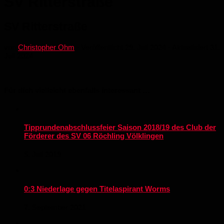
SV Ritterstraße
SV Ritterstraße
von
Christopher Ohm
· Veröffentlicht
29. Juli 2024
· Aktualisiert
31.
Juli 2024
Für dich vielleicht ebenfalls interessant …
Tipprundenabschlussfeier Saison 2018/19 des Club der
Förderer des SV 06 Röchling Völklingen
5. Juli 2019
0:3 Niederlage gegen Titelaspirant Worms
7. September 2021