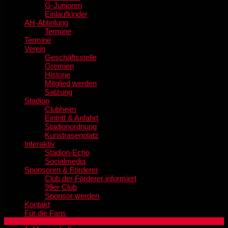
G-Junioren
Einlaufkinder
AH-Abteilung
Termine
Termine
Verein
Geschäftsstelle
Gremien
Historie
Mitglied werden
Satzung
Stadion
Clubheim
Eintritt & Anfahrt
Stadionordnung
Kunstrasenplatz
Interaktiv
Stadion-Echo
Socialmedia
Sponsoren & Förderer
Club der Förderer informiert
99er Club
Sponsor werden
Kontakt
Für die Fans