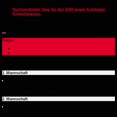
Hochverdienter Sieg für den SVR gegen Aufsteiger
Emmelshausen
8. August 2018
Folgen:
Nächtes spiel der ersten
1. Mannschaft
Nächtes spiel der Zweiten
2. Mannschaft
Sponsoren: