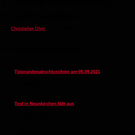
FC Kandil Saarbrücken 2
FC Kandil Saarbrücken 2
von
Christopher Ohm
·
30. Juli 2024
Für dich vielleicht ebenfalls interessant …
Tipprundenabschlussfeier am 05.09.2021
11. August 2021
Test in Neunkirchen fällt aus
2. Februar 2019