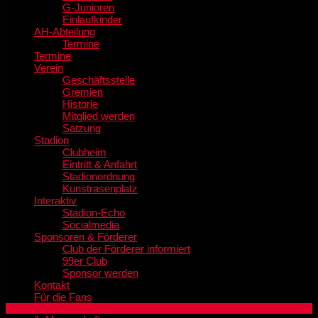
G-Junioren
Einlaufkinder
AH-Abteilung
Termine
Termine
Verein
Geschäftsstelle
Gremien
Historie
Mitglied werden
Satzung
Stadion
Clubheim
Eintritt & Anfahrt
Stadionordnung
Kunstrasenplatz
Interaktiv
Stadion-Echo
Socialmedia
Sponsoren & Förderer
Club der Förderer informiert
99er Club
Sponsor werden
Kontakt
Für die Fans