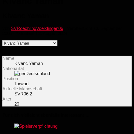
Kivanc Yaman
Kivanc Yaman
von
SVRoechlingVoelklingen06
· Veröffentlicht
13. September
2005
· Aktualisiert
2. August 2024
Name
Kivanc Yaman
Nationalität
Deutschland
Position
Torwart
Aktuelle Mannschaft
SVR06 2
Alter
20
Für dich vielleicht ebenfalls interessant …