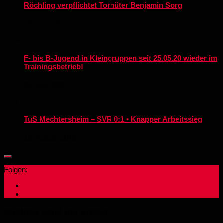
Röchling verpflichtet Torhüter Benjamin Sorg
26. Juli 2019
F- bis B-Jugend in Kleingruppen seit 25.05.20 wieder im
Trainingsbetrieb!
25. Mai 2020
TuS Mechtersheim – SVR 0:1 • Knapper Arbeitssieg
15. August 2019
Folgen:
Nächtes spiel der ersten