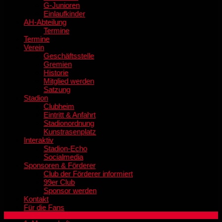
G-Junioren
Einlaufkinder
AH-Abteilung
Termine
Termine
Verein
Geschäftsstelle
Gremien
Historie
Mitglied werden
Satzung
Stadion
Clubheim
Eintritt & Anfahrt
Stadionordnung
Kunstrasenplatz
Interaktiv
Stadion-Echo
Socialmedia
Sponsoren & Förderer
Club der Förderer informiert
99er Club
Sponsor werden
Kontakt
Für die Fans