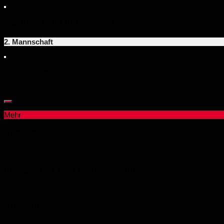
Nächtes spiel der Zweiten
2. Mannschaft
Sponsoren:
Mehr
Sponsor:
hier geht es zum Stadion-Echo
Ausstatter