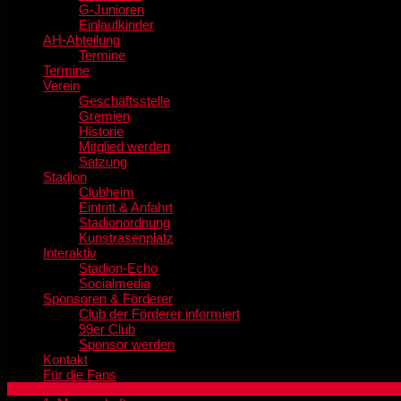
G-Junioren
Einlaufkinder
AH-Abteilung
Termine
Termine
Verein
Geschäftsstelle
Gremien
Historie
Mitglied werden
Satzung
Stadion
Clubheim
Eintritt & Anfahrt
Stadionordnung
Kunstrasenplatz
Interaktiv
Stadion-Echo
Socialmedia
Sponsoren & Förderer
Club der Förderer informiert
99er Club
Sponsor werden
Kontakt
Für die Fans