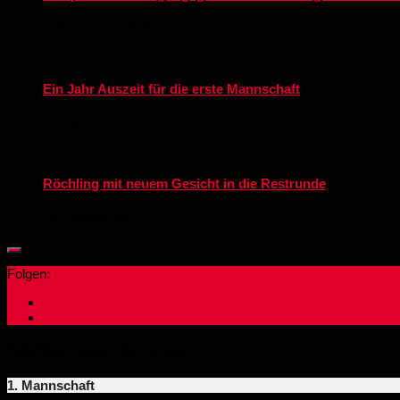
1. September 2018
Ein Jahr Auszeit für die erste Mannschaft
24. Juni 2022
Röchling mit neuem Gesicht in die Restrunde
23. Februar 2022
Folgen:
Nächtes spiel der ersten
1. Mannschaft