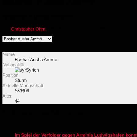
Bashar Ausha Ammo
Bashar Ausha Ammo
von
Christopher Ohm
· Veröffentlicht
6. Februar 1982
· Aktualisiert
2
Name
Bashar Ausha Ammo
Nationalität
Syrien
Position
Sturm
Aktuelle Mannschaft
SVR06
Alter
44
Für dich vielleicht ebenfalls interessant …
Im Spiel der Verfolger gegen Arminia Ludwigshafen konnt