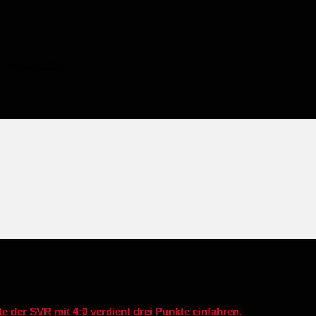
. August 2024
e der SVR mit 4:0 verdient drei Punkte einfahren.