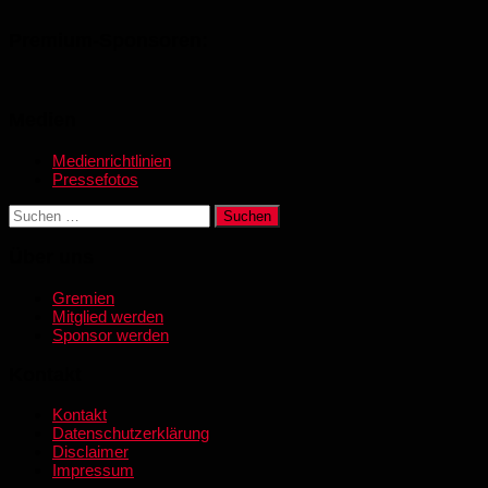
Premium-Sponsoren:
Medien
Medienrichtlinien
Pressefotos
Suchen
nach:
Über uns
Gremien
Mitglied werden
Sponsor werden
Kontakt
Kontakt
Datenschutzerklärung
Disclaimer
Impressum