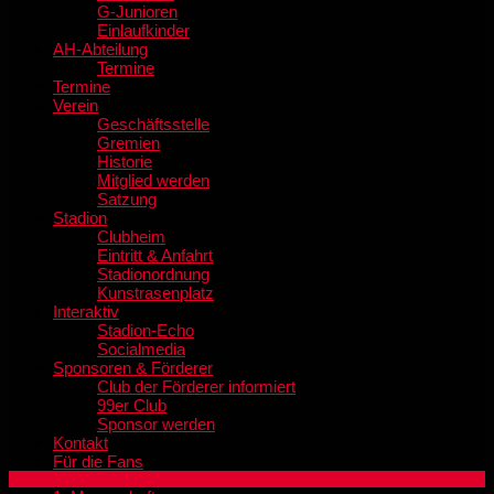
G-Junioren
Einlaufkinder
AH-Abteilung
Termine
Termine
Verein
Geschäftsstelle
Gremien
Historie
Mitglied werden
Satzung
Stadion
Clubheim
Eintritt & Anfahrt
Stadionordnung
Kunstrasenplatz
Interaktiv
Stadion-Echo
Socialmedia
Sponsoren & Förderer
Club der Förderer informiert
99er Club
Sponsor werden
Kontakt
Für die Fans