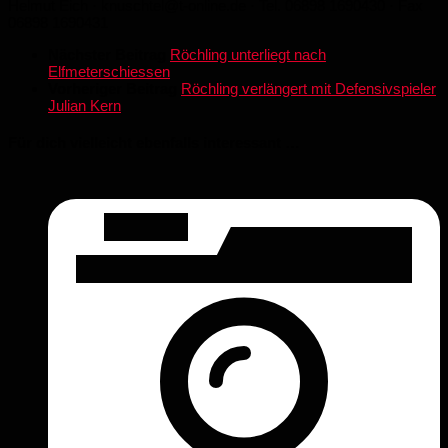
Helmut Eich · knuschtel@t-online.de · Tel. 06898 1690430 · Fax
06898 1690431
Nächster Beitrag
Röchling unterliegt nach
Elfmeterschiessen
Vorheriger Beitrag
Röchling verlängert mit Defensivspieler
Julian Kern
Für dich vielleicht ebenfalls interessant …