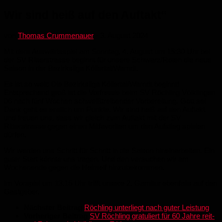
Wir sind heiß auf den Auftakt“
von
Thomas Crummenauer
·
3. August 2024
Mit dem Auswärtsspiel am Sonntag, 4. August um 15:30 Uhr bei
der SV Ritterstrasse beginnt für unsere Schwarz/Roten die neue
Saison in der Bezirksliga Köllertal/Warndt.
Es ist so weit: Die Bezirksliga Köllertal/Warndt beginnt!
Entsprechend groß ist die Vorfreude beim SV Röchling Völklingen
06 nach fünf Wochen schweißtreibender Vorbereitung. Gott sei
Dank geht es endlich um Punkte. Wir sind heiß auf den Auftakt
und freuen uns, dass wir gleich zum Auftakt mit der SV
Ritterstrasse gegen einen Mitfavoriten um den Aufstieg spielen
dürfen.
Wir werden uns Schritt für Schritt in die Saison hineinarbeiten. Ein
guter Start könnte uns tragen. Und den versuchen wir am
Wochenende gegen die Heimelf hinzubekommen.
Im Vorspiel um 13.15 Uhr trifft unsere 2. Garnitur ebenfalls auf den
Gastgeber.
Nächster Beitrag
Röchling unterliegt nach guter Leistung
Vorheriger Beitrag
SV Röchling gratuliert für 60 Jahre reit-