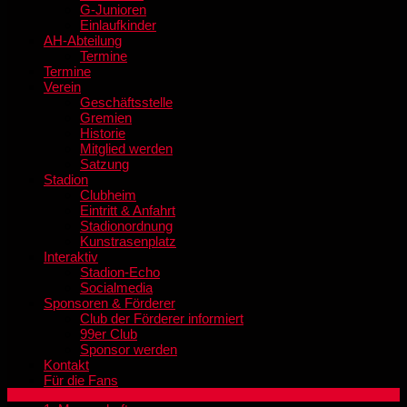
G-Junioren
Einlaufkinder
AH-Abteilung
Termine
Termine
Verein
Geschäftsstelle
Gremien
Historie
Mitglied werden
Satzung
Stadion
Clubheim
Eintritt & Anfahrt
Stadionordnung
Kunstrasenplatz
Interaktiv
Stadion-Echo
Socialmedia
Sponsoren & Förderer
Club der Förderer informiert
99er Club
Sponsor werden
Kontakt
Für die Fans