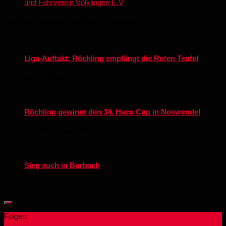
und Fahrverein Völklingen E.V
Für dich vielleicht ebenfalls interessant …
Liga-Auftakt: Röchling empfängt die Roten Teufel
23. Juli 2019
Röchling gewinnt den 34. Haco Cup in Noswendel
25. Dezember 2018
Sieg auch in Burbach
1. Oktober 2023
Folgen: