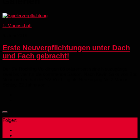
Galerien
1. Mannschaft
6. Juni 2019
Erste Neuverpflichtungen unter Dach
und Fach gebracht!
Der SV Röchling Völklingen 06 präsentiert seine Neuzugänge
zwei bis vier für die kommende Saison. Nach Kevin Saks von Bor.
Neunkirchen hat der SV Röchling als Neuzugang Nr. 2 Marius
Schley, 22 Jahre von...
Folgen: