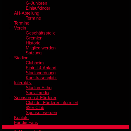
G-Junioren
Einlaufkinder
AH-Abteilung
Termine
Termine
Verein
Geschäftsstelle
Gremien
Historie
Mitglied werden
Satzung
Stadion
Clubheim
Eintritt & Anfahrt
Stadionordnung
Kunstrasenplatz
Interaktiv
Stadion-Echo
Socialmedia
Sponsoren & Förderer
Club der Förderer informiert
99er Club
Sponsor werden
Kontakt
Für die Fans