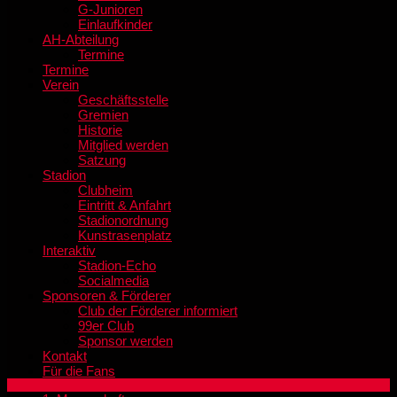
G-Junioren
Einlaufkinder
AH-Abteilung
Termine
Termine
Verein
Geschäftsstelle
Gremien
Historie
Mitglied werden
Satzung
Stadion
Clubheim
Eintritt & Anfahrt
Stadionordnung
Kunstrasenplatz
Interaktiv
Stadion-Echo
Socialmedia
Sponsoren & Förderer
Club der Förderer informiert
99er Club
Sponsor werden
Kontakt
Für die Fans