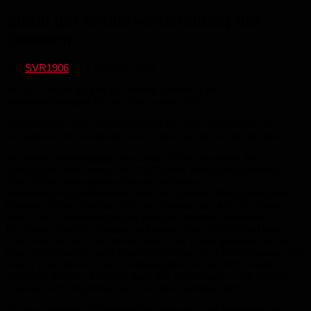
Stand der Wintervorbereitung der
Zwooten
von
SVR1906
·
17. Februar 2025
Am 19. Januar ging es für unsere Zwoote in die
Wintervorbereitung für die Rückrunde 24/25.
Ziemlich früh, aber die Mannschaft von Eren Harmandali ist
ambitioniert und will bereit sein für den Kampf um die Top drei.
Mit einem Winterabgang von Jonas Schickel verliert die
Mannschaft zwar einen ihrer Co-Trainer, konnte sich dennoch
durch Winterneuzugänge besser aufstellen.
Mohannad Haj Mohammad, Samuel Donatien Marozandry und
Harouna Sana schließen sich der Zwooten an. Alle drei haben
zuvor nur im Ausland gespielt und sind deshalb ablösefrei.
Die beiden Transfer-Coups sind jedoch Ilhan Temel und Harun
Türer, welche von Co-Trainer Muammer Kartal gelandet wurden.
Ilhan Temel kommt vom Ligakonkurrenten SV Fürstenhausen und
Harun Türer kommt vom Landesligisten SC Ay Yildiz. Beide
Transfers sind ein Zeichen, dass der Verein auch in die Zwoote
investiert und langfristig auch dort den Aufstieg plant.
Mit den besagten Wintertransfers ging es in die Testspiele, die