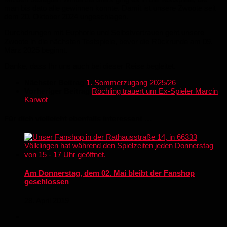
man bis dato alle gewinnen konnte. Damit ist unsere Zwoote seit
dem 20. Oktober 2024 ungeschlagen.
Durchdrungen mit Euphorie und Selbstvertrauen geht unsere
Zwoote in die nächsten Testspiele, bevor die Rückrunde am 09.
März 2025 beginnt.
Danke, dass Ihr uns auch bei dieser Reise begleitet.
Nächster Beitrag
1. Sommerzugang 2025/26
Vorheriger Beitrag
Röchling trauert um Ex-Spieler Marcin
Karwot
Für dich vielleicht ebenfalls interessant …
Am Donnerstag, dem 02. Mai bleibt der Fanshop
geschlossen
28. April 2019