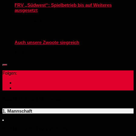
FRV „Südwest“: Spielbetrieb bis auf Weiteres
ausgesetzt
29. Oktober 2020
Auch unsere Zwoote siegreich
13. August 2024
Folgen:
Nächtes spiel der ersten
1. Mannschaft
Nächtes spiel der Zweiten