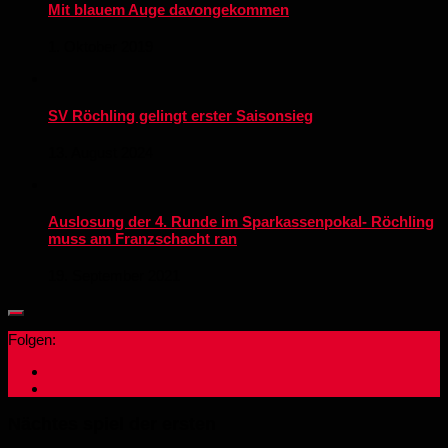
Mit blauem Auge davongekommen
1. Oktober 2019
SV Röchling gelingt erster Saisonsieg
13. August 2024
Auslosung der 4. Runde im Sparkassenpokal- Röchling
muss am Franzschacht ran
19. September 2021
Folgen:
Nächtes spiel der ersten