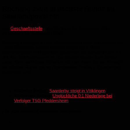
Röchling zieht in nächste Runde im
Saarlandpokal ein
von
Geschaeftsstelle
· Veröffentlicht
25. September 2018
·
Aktualisiert
26. September 2018
Röchling Völklingen ist am Mittwochabend ohne Probleme in die
fünfte Runde des Saarlandpokals eingezogen. Beim
Saarlandligisten FV Eppelborn gewannen die Schwarzroten mit
3:0. Vor 250 Zuschauern im Illtal-Stadion sorgten Lars Birster,
Julian Kern und Fabian Scheffer mit ihren Toren für den Einzug in
die nächste Runde, die am kommenden Freitag in Quierschied
ausgelost
wird.
Nächster Beitrag
Saarderby steigt in Völklingen
Vorheriger Beitrag
Unglückliche 0:1 Niederlage bei
Verfolger TSG Pfeddersheim
Für dich vielleicht ebenfalls interessant …