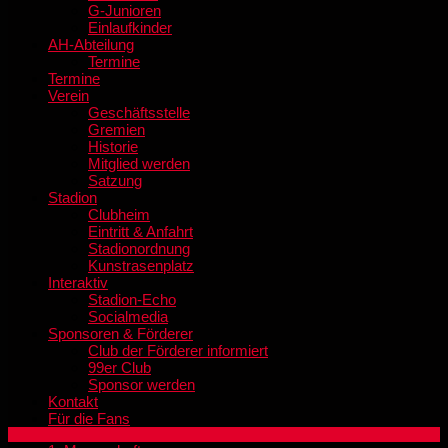
G-Junioren
Einlaufkinder
AH-Abteilung
Termine
Termine
Verein
Geschäftsstelle
Gremien
Historie
Mitglied werden
Satzung
Stadion
Clubheim
Eintritt & Anfahrt
Stadionordnung
Kunstrasenplatz
Interaktiv
Stadion-Echo
Socialmedia
Sponsoren & Förderer
Club der Förderer informiert
99er Club
Sponsor werden
Kontakt
Für die Fans