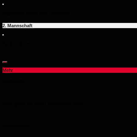
Nächtes spiel der Zweiten
2. Mannschaft
Sponsoren:
Mehr
Sponsor:
hier geht es zum Stadion-Echo
Ausstatter