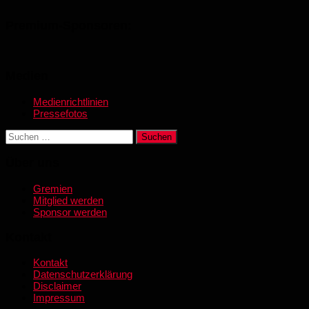
Premium-Sponsoren:
Medien
Medienrichtlinien
Pressefotos
Suchen
nach:
Über uns
Gremien
Mitglied werden
Sponsor werden
Kontakt
Kontakt
Datenschutzerklärung
Disclaimer
Impressum