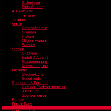
G-Junioren
Einlaufkinder
AH-Abteilung
Termine
Termine
Verein
Geschäftsstelle
Gremien
Historie
Mitglied werden
Satzung
Stadion
Clubheim
Eintritt & Anfahrt
Stadionordnung
Kunstrasenplatz
Interaktiv
Stadion-Echo
Socialmedia
Sponsoren & Förderer
Club der Förderer informiert
99er Club
Sponsor werden
Kontakt
Für die Fans