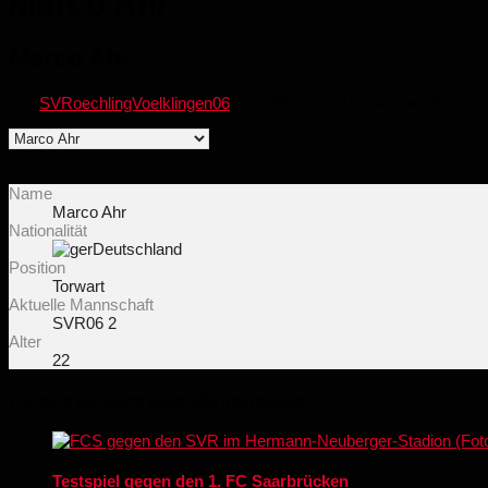
Marco Ahr
Marco Ahr
von
SVRoechlingVoelklingen06
· Veröffentlicht
16. Oktober 2003
· A
Name
Marco Ahr
Nationalität
Deutschland
Position
Torwart
Aktuelle Mannschaft
SVR06 2
Alter
22
Für dich vielleicht ebenfalls interessant …
Testspiel gegen den 1. FC Saarbrücken