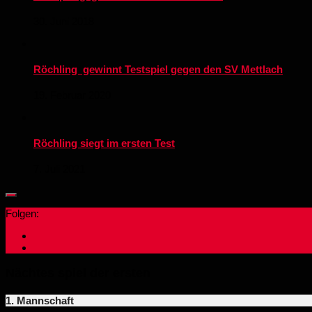
30. Juni 2018
Röchling gewinnt Testspiel gegen den SV Mettlach
19. Februar 2020
Röchling siegt im ersten Test
7. Juli 2021
Folgen:
Nächtes spiel der ersten
1. Mannschaft