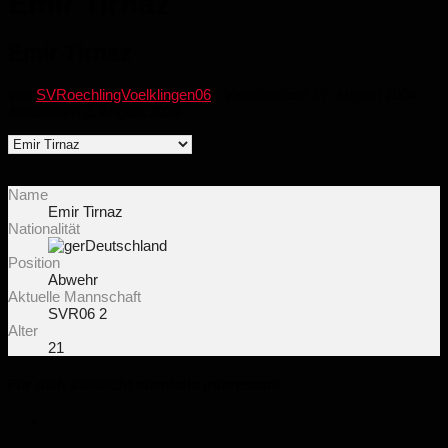
Emir Tirnaz
Emir Tirnaz
von
SVRoechlingVoelklingen06
· Veröffentlicht
17. August 2004
·
Aktualisiert
2. August 2024
Name
Emir Tirnaz
Nationalität
Deutschland
Position
Abwehr
Aktuelle Mannschaft
SVR06 2
Alter
21
Für dich vielleicht ebenfalls interessant …