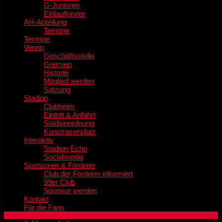
G-Junioren
Einlaufkinder
AH-Abteilung
Termine
Termine
Verein
Geschäftsstelle
Gremien
Historie
Mitglied werden
Satzung
Stadion
Clubheim
Eintritt & Anfahrt
Stadionordnung
Kunstrasenplatz
Interaktiv
Stadion-Echo
Socialmedia
Sponsoren & Förderer
Club der Förderer informiert
99er Club
Sponsor werden
Kontakt
Für die Fans