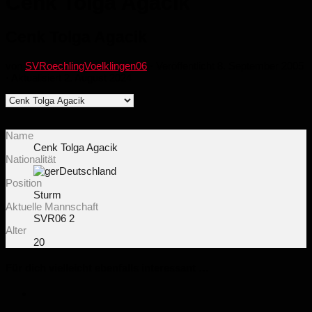
Cenk Tolga Agacik
Cenk Tolga Agacik
von
SVRoechlingVoelklingen06
· Veröffentlicht
8. September 2005
· Aktualisiert
2. August 2024
Name
Cenk Tolga Agacik
Nationalität
Deutschland
Position
Sturm
Aktuelle Mannschaft
SVR06 2
Alter
20
Für dich vielleicht ebenfalls interessant …