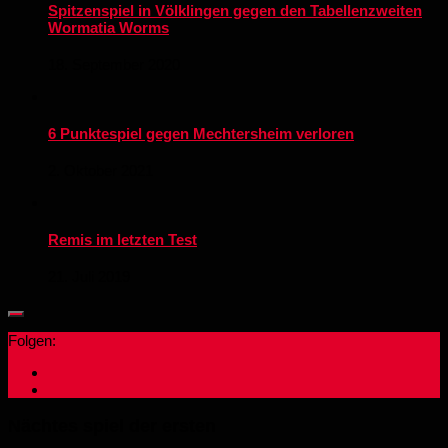
Spitzenspiel in Völklingen gegen den Tabellenzweiten
Wormatia Worms
18. September 2020
6 Punktespiel gegen Mechtersheim verloren
2. Oktober 2021
Remis im letzten Test
21. Juli 2019
Folgen:
Nächtes spiel der ersten