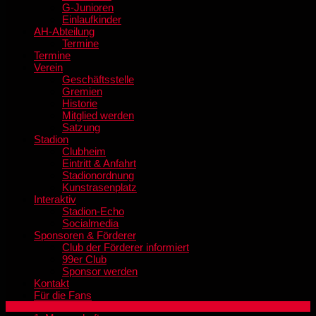
G-Junioren
Einlaufkinder
AH-Abteilung
Termine
Termine
Verein
Geschäftsstelle
Gremien
Historie
Mitglied werden
Satzung
Stadion
Clubheim
Eintritt & Anfahrt
Stadionordnung
Kunstrasenplatz
Interaktiv
Stadion-Echo
Socialmedia
Sponsoren & Förderer
Club der Förderer informiert
99er Club
Sponsor werden
Kontakt
Für die Fans