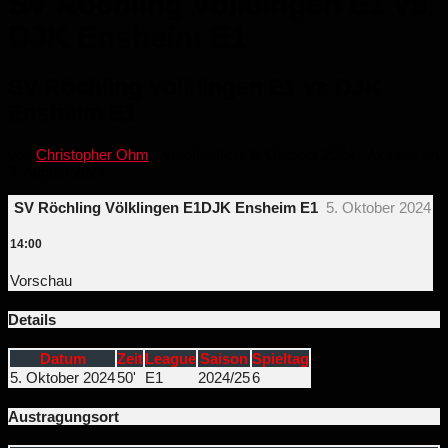
SV Röchling Völklingen E1 vs
DJK Ensheim E1
SV Röchling Völklingen E1 vs DJK
Ensheim E1
von
Christopher Ohm
· Veröffentlicht
5. Oktober 2024
· Aktualisiert
3. August 2024
SV Röchling Völklingen E1
DJK Ensheim E1
5. Oktober 2024
14:00
Vorschau
Details
Datum
Zeit
League
Saison
Spieltag
5. Oktober 2024
50'
E1
2024/25
6
Austragungsort