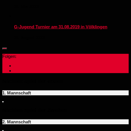
31. Mai 2019
G-Jugend Turnier am 31.08.2019 in Völklingen
31. August 2019
Folgen:
Nächtes spiel der ersten
1. Mannschaft
Nächtes spiel der Zweiten
2. Mannschaft