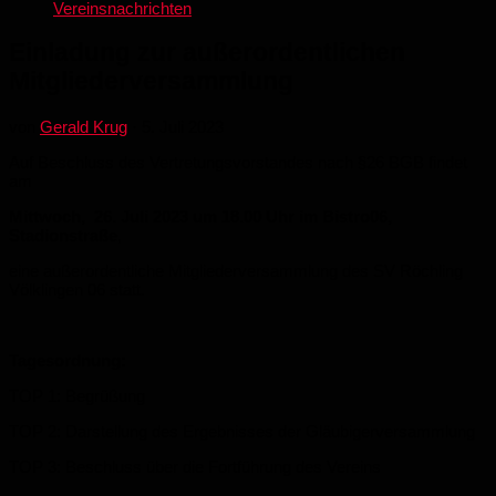
Vereinsnachrichten
Einladung zur außerordentlichen
Mitgliederversammlung
von
Gerald Krug
·
5. Juli 2023
Auf Beschluss des Vertretungsvorstandes nach §26 BGB findet
am
Mittwoch, 26. Juli 2023 um 18.00 Uhr im Bistro06,
Stadionstraße
,
eine außerordentliche Mitgliederversammlung des SV Röchling
Völklingen 06 statt.
Tagesordnung:
TOP 1: Begrüßung
TOP 2: Darstellung des Ergebnisses der Gläubigerversammlung
TOP 3: Beschluss über die Fortführung des Vereins