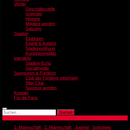
Verein
Geschäftsstelle
Gremien
Historie
Mitglied werden
Satzung
Stadion
Clubheim
Eintritt & Anfahrt
Stadionordnung
Kunstrasenplatz
Interaktiv
Stadion-Echo
Socialmedia
Sponsoren & Förderer
Club der Förderer informiert
99er Club
Sponsor werden
Kontakt
Für die Fans
Suchen
nach:
1. Mannschaft
/
2. Mannschaft
/
Jugend
/
Sonstiges
/