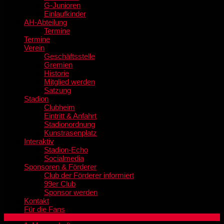
G-Junioren
Einlaufkinder
AH-Abteilung
Termine
Termine
Verein
Geschäftsstelle
Gremien
Historie
Mitglied werden
Satzung
Stadion
Clubheim
Eintritt & Anfahrt
Stadionordnung
Kunstrasenplatz
Interaktiv
Stadion-Echo
Socialmedia
Sponsoren & Förderer
Club der Förderer informiert
99er Club
Sponsor werden
Kontakt
Für die Fans