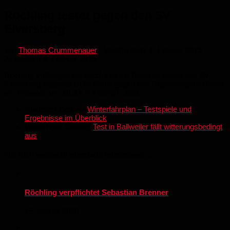
Röchling testet gegen den SV
Elversberg
von
Thomas Crummenauer
· Veröffentlicht
4. Februar 2019
·
Aktualisiert
4. Februar 2019
Röchling Völklingen hat kurzfristig ein Testspiel gegen den SV
Elversberg angesetzt. Die Partie gegen den Regionalligisten findet
am Mittwoch um 18.30 in Alsting/F. statt.
Nächster Beitrag
Winterfahrplan – Testspiele und
Ergebnisse im Überblick
Vorheriger Beitrag
Test in Ballweiler fällt witterungsbedingt
aus
Für dich vielleicht ebenfalls interessant …
Röchling verpflichtet Sebastian Brenner
15. Januar 2020