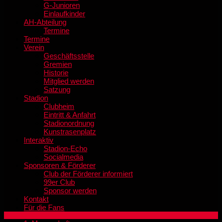
G-Junioren
Einlaufkinder
AH-Abteilung
Termine
Termine
Verein
Geschäftsstelle
Gremien
Historie
Mitglied werden
Satzung
Stadion
Clubheim
Eintritt & Anfahrt
Stadionordnung
Kunstrasenplatz
Interaktiv
Stadion-Echo
Socialmedia
Sponsoren & Förderer
Club der Förderer informiert
99er Club
Sponsor werden
Kontakt
Für die Fans