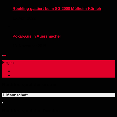
Röchling gastiert beim SG 2000 Mülheim-Kärlich
15. April 2022
Pokal-Aus in Auersmacher
13. November 2019
Folgen:
Nächtes spiel der ersten
1. Mannschaft
Nächtes spiel der Zweiten