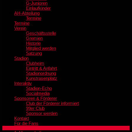
G-Junioren
Einlaufkinder
AH-Abteilung
Termine
Termine
Verein
Geschäftsstelle
Gremien
Historie
Mitglied werden
Satzung
Stadion
Clubheim
Eintritt & Anfahrt
Stadionordnung
Kunstrasenplatz
Interaktiv
Stadion-Echo
Socialmedia
Sponsoren & Förderer
Club der Förderer informiert
99er Club
Sponsor werden
Kontakt
Für die Fans