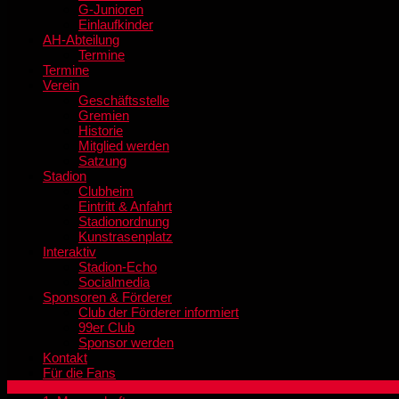
G-Junioren
Einlaufkinder
AH-Abteilung
Termine
Termine
Verein
Geschäftsstelle
Gremien
Historie
Mitglied werden
Satzung
Stadion
Clubheim
Eintritt & Anfahrt
Stadionordnung
Kunstrasenplatz
Interaktiv
Stadion-Echo
Socialmedia
Sponsoren & Förderer
Club der Förderer informiert
99er Club
Sponsor werden
Kontakt
Für die Fans