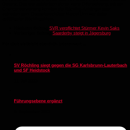
Distanz. Das war spielerisch sicher keine Offenbahrung, mit der
Chancenverwertung konnten die Röchling-Anhänger aber
zufrieden sein. Doppeltorschütze Marcel Linn war dabei
auffälligster Röchlingakteur.
Nächster Beitrag
SVR verpflichtet Stürmer Kevin Saks
Vorheriger Beitrag
Saarderby steigt in Jägersburg
Für dich vielleicht ebenfalls interessant …
SV Röchling siegt gegen die SG Karlsbrunn-Lauterbach
und SF Heidstock
11. Juli 2023
Führungsebene ergänzt
9. September 2022