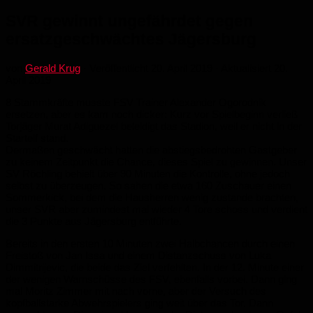
SVR gewinnt ungefährdet gegen
ersatzgeschwächtes Jägersburg
von
Gerald Krug
· Veröffentlicht
20. April 2019
· Aktualisiert
20.
April 2019
8 Stammkräfte musste FSV Trainer Alexander Ogorodnik
ersetzen, aber es kam noch dicker: Kurz vor Spielbeginn verließ
Torjäger Murat Adiguezel beleidigt das Stadion, weil er nicht in der
Startelf stand.
Dermaßen geschwächt hatten die abstiegsbedrohten Gastgeber
zu keinem Zeitpunkt die Chance, dieses Spiel zu gewinnen. Unser
SV Röchling behielt über 90 Minuten die Kontrolle, ohne jedoch
selbst zu überzeugen. So sahen die etwa 160 Zuschauer einen
Sommerkick, bei dem die Hausherren wenig zustande brachten,
unser SVR aber zumindest mal wieder 4 Tore schoss und verdient
die 3 Punkte aus Jägersburg entführte.
Bereits in den ersten 10 Minuten zwei Halbchancen durch einen
Freistoß von Jan Issa und einem Distanzschuss von Luka
Dimmitrijevic, die beide das Ziel verfehlten. In der 12. Minute einer
der wenigen Warnschüsse des FSV, ebenfalls vorbei. Dann ging
mal Moritz Zimmer mit nach vorne, aber der Versuch des
kopfballstarke Abwehrspielers ging weit über das Tor. Dann