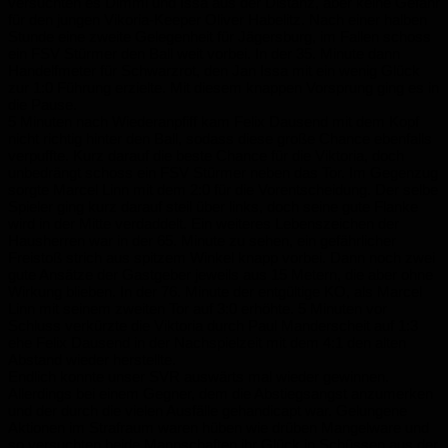
versuchten es Dimmi und Issa aus der Distanz, aber keine Gefahr
für den jungen Vikoria-Keeper Oliver Habelitz. Nach einer halben
Stunde eine zweite Gelegenheit für Jägersburg, im Fallen schoss
ein FSV Stürmer den Ball weit vorbei. In der 35. Minute dann
Handelfmeter für Schwarzrot, den Jan Issa mit ein wenig Glück
zur 1:0 Führung erzielte. Mit diesem knappen Vorsprung ging es in
die Pause.
5 Minuten nach Wiederanpfiff kam Felix Dausend mit dem Kopf
nicht richtig hinter den Ball, sodass diese große Chance ebenfalls
verpuffte. Kurz darauf die beste Chance für die Viktoria, doch
unbedrängt schoss ein FSV Stürmer neben das Tor. Im Gegenzug
sorgte Marcel Linn mit dem 2:0 für die Vorentscheidung. Der selbe
Spieler ging kurz darauf steil über links, doch seine gute Flanke
wird in der Mitte verdaddelt. Ein weiteres Lebenszeichen der
Hausherren war in der 65. Minute zu sehen, ein gefährlicher
Freistoß strich aus spitzem Winkel knapp vorbei. Dann noch zwei
gute Ansätze der Gastgeber jeweils aus 15 Metern, die aber ohne
Wirkung blieben. In der 76. Minute der entgültige KO, als Marcel
Linn mit seinem zweiten Tor auf 3:0 erhöhte. 5 Minuten vor
Schluss verkürzte die Viktoria durch Paul Manderscheit auf 1:3
ehe Felix Dausend in der Nachspielzeit mit dem 4:1 den alten
Abstand wieder herstellte.
Endlich konnte unser SVR auswärts mal wieder gewinnen.
Allerdings bei einem Gegner, dem die Abstiegsangst anzumerken
und der durch die vielen Ausfälle gehandicapt war. Gelungene
Aktionen im Strafraum waren hüben wie drüben Mangelware und
so versuchten beide Mannschaften ihr Glück in Schüssen aus der