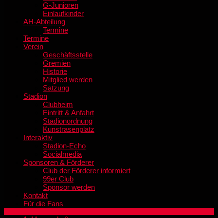
G-Junioren
Einlaufkinder
AH-Abteilung
Termine
Termine
Verein
Geschäftsstelle
Gremien
Historie
Mitglied werden
Satzung
Stadion
Clubheim
Eintritt & Anfahrt
Stadionordnung
Kunstrasenplatz
Interaktiv
Stadion-Echo
Socialmedia
Sponsoren & Förderer
Club der Förderer informiert
99er Club
Sponsor werden
Kontakt
Für die Fans