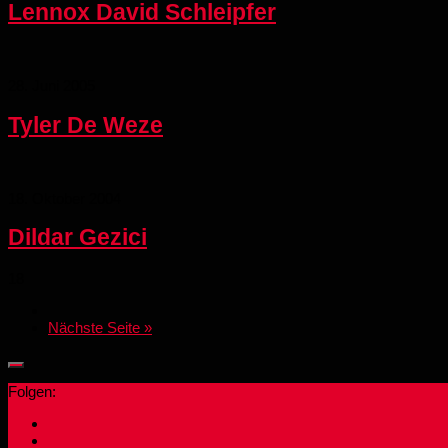
Lennox David Schleipfer
28. Juni 2005
Tyler De Weze
18. Oktober 2004
Dildar Gezici
18
Nächste Seite »
Folgen: