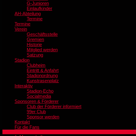
G-Junioren
Einlaufkinder
AH-Abteilung
Termine
Termine
Verein
Geschäftsstelle
Gremien
Historie
Mitglied werden
Satzung
Stadion
Clubheim
Eintritt & Anfahrt
Stadionordnung
Kunstrasenplatz
Interaktiv
Stadion-Echo
Socialmedia
Sponsoren & Förderer
Club der Förderer informiert
99er Club
Sponsor werden
Kontakt
Für die Fans