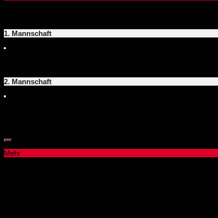
Nächtes spiel der ersten
1. Mannschaft
Nächtes spiel der Zweiten
2. Mannschaft
Sponsoren:
Mehr
Sponsor:
hier geht es zum Stadion-Echo