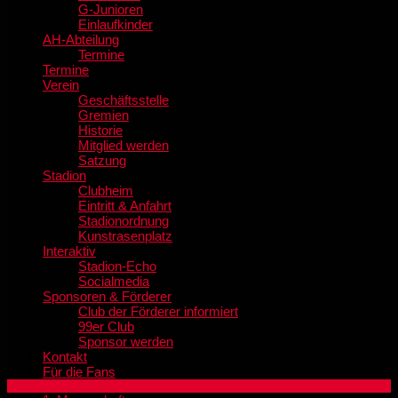
G-Junioren
Einlaufkinder
AH-Abteilung
Termine
Termine
Verein
Geschäftsstelle
Gremien
Historie
Mitglied werden
Satzung
Stadion
Clubheim
Eintritt & Anfahrt
Stadionordnung
Kunstrasenplatz
Interaktiv
Stadion-Echo
Socialmedia
Sponsoren & Förderer
Club der Förderer informiert
99er Club
Sponsor werden
Kontakt
Für die Fans