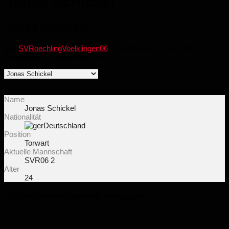
Jonas Schickel
Jonas Schickel
von
SVRoechlingVoelklingen06
· Veröffentlicht
7. Juli 2002
·
Aktualisiert
4. September 2024
Name
Jonas Schickel
Nationalität
Deutschland
Position
Torwart
Aktuelle Mannschaft
SVR06 2
Alter
24
Für dich vielleicht ebenfalls interessant …