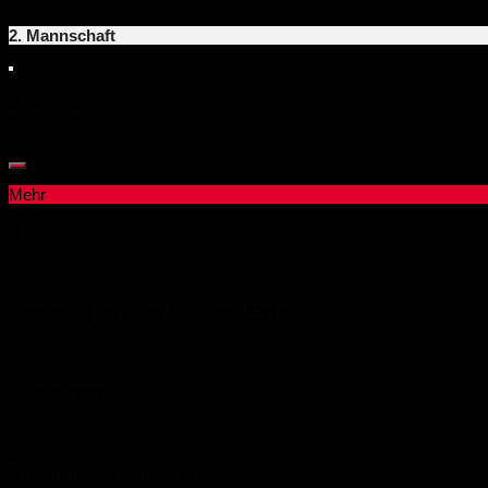
2. Mannschaft
Sponsoren:
Mehr
Sponsor:
hier geht es zum Stadion-Echo
Ausstatter
Premium-Sponsoren: