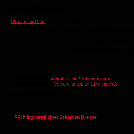
Geldi bleibt an Bord
von
Christopher Ohm
·
21. Januar 2025
Unser Routinier Serkan Geldi hat um eine w
Wir sind sehr froh, da
Nicht nur auf dem Platz, sond
Nächster Beitrag
Alibrahim und Steil verlängern
Vorheriger Beitrag
Vorbereitungsplan 1.Mannschaft
Für dich vielleicht ebenfalls interessant …
Röchling verpflichtet Sebastian Brenner
15. Januar 2020