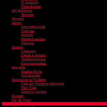
G-Junioren
Einlaufkinder
AH-Abteilung
Termine
Termine
Verein
Geschäftsstelle
Gremien
Historie
Mitglied werden
Satzung
Stadion
Clubheim
Eintritt & Anfahrt
Stadionordnung
Kunstrasenplatz
Interaktiv
Stadion-Echo
Socialmedia
Sponsoren & Förderer
Club der Förderer informiert
99er Club
Sponsor werden
Kontakt
Für die Fans