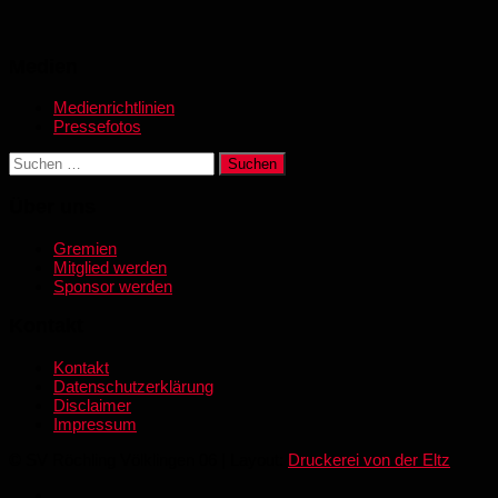
Medien
Medienrichtlinien
Pressefotos
Suchen
nach:
Über uns
Gremien
Mitglied werden
Sponsor werden
Kontakt
Kontakt
Datenschutzerklärung
Disclaimer
Impressum
© SV Röchling Völklingen 06 | Layout:
Druckerei von der Eltz