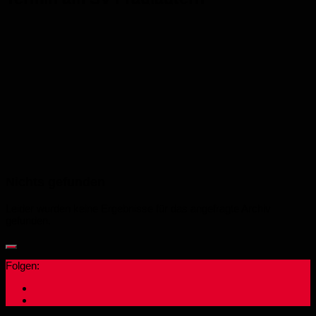
Nichts gefunden
Leider wurden keine Ergebnisse für das angefragte Archiv
gefunden.
Folgen: