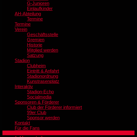
G-Junioren
Einlaufkinder
AH-Abteilung
Termine
Termine
Verein
Geschäftsstelle
Gremien
Historie
Mitglied werden
Satzung
Stadion
Clubheim
Eintritt & Anfahrt
Stadionordnung
Kunstrasenplatz
Interaktiv
Stadion-Echo
Socialmedia
Sponsoren & Förderer
Club der Förderer informiert
99er Club
Sponsor werden
Kontakt
Für die Fans