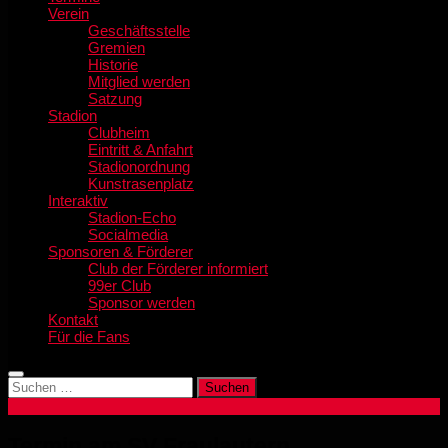
Verein
Geschäftsstelle
Gremien
Historie
Mitglied werden
Satzung
Stadion
Clubheim
Eintritt & Anfahrt
Stadionordnung
Kunstrasenplatz
Interaktiv
Stadion-Echo
Socialmedia
Sponsoren & Förderer
Club der Förderer informiert
99er Club
Sponsor werden
Kontakt
Für die Fans
Suchen
nach:
Termin am
SV Fraulautern