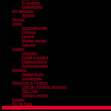
G-Junioren
Einlaufkinder
AH-Abteilung
Termine
Termine
Verein
Geschäftsstelle
Gremien
Historie
Mitglied werden
Satzung
Stadion
Clubheim
Eintritt & Anfahrt
Stadionordnung
Kunstrasenplatz
Interaktiv
Stadion-Echo
Socialmedia
Sponsoren & Förderer
Club der Förderer informiert
99er Club
Sponsor werden
Kontakt
Für die Fans